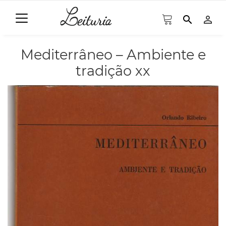
search
person_outline
Mediterrâneo – Ambiente e
tradição xx