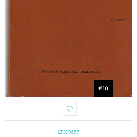
€18
LT009657