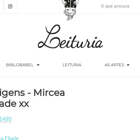
arrow_drop_down
arrow_drop_down
BIBLOBABEL
LEITURIA
AS ARTES
igens - Mircea
iade xx
1480
a Eliade