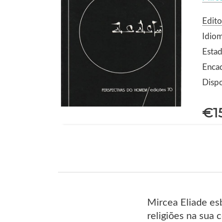
Edito
Idio
Estad
Enca
Dispo
€1
Mircea Eliade es
religiões na sua 