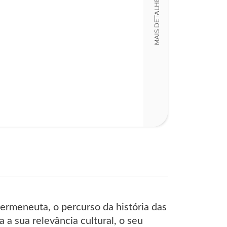
MAIS DETALHES
LT011480
Detalhes físico
Dimensões
13,00 x 21,00 x
Nº Páginas
203
ermeneuta, o percurso da história das
 a sua relevância cultural, o seu