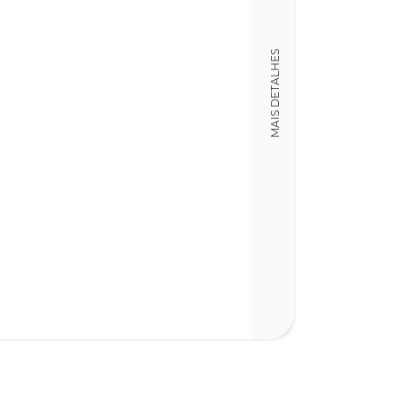
978989755023
Detalhes físico
MAIS DETALHES
Dimensões
15,00 x 21,00 x
Nº Páginas
320