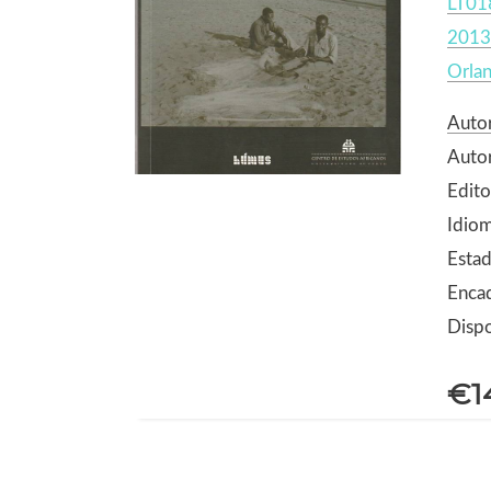
LT01
2013
Orlan
Auto
Auto
Edito
Idio
Estad
Enca
Dispo
€1