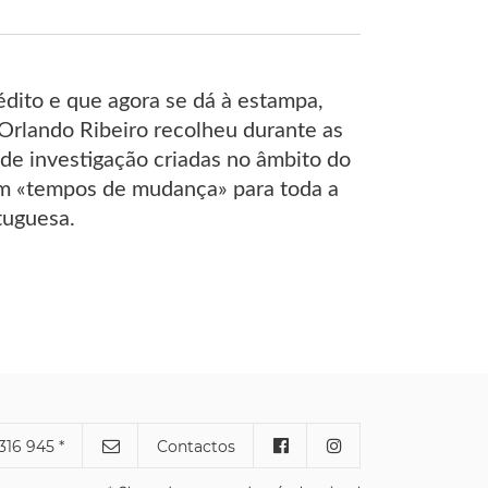
ito e que agora se dá à estampa,
rlando Ribeiro recolheu durante as
 de investigação criadas no âmbito do
am «tempos de mudança» para toda a
tuguesa.
316 945 *
Contactos