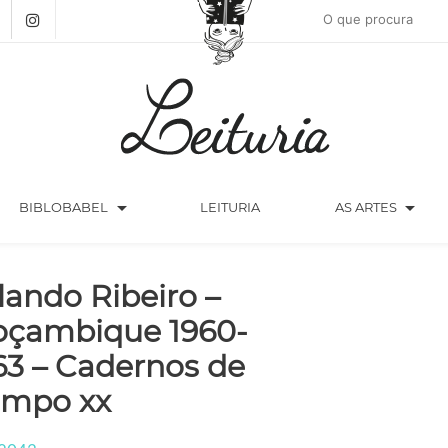
arrow_drop_down
arrow_drop_down
BIBLOBABEL
LEITURIA
AS ARTES
lando Ribeiro –
çambique 1960-
63 – Cadernos de
mpo xx