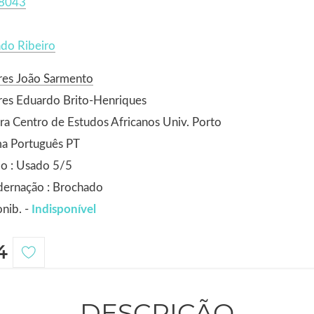
8043
do Ribeiro
res João Sarmento
res Eduardo Brito-Henriques
ra Centro de Estudos Africanos Univ. Porto
ma Português PT
o : Usado 5/5
dernação : Brochado
nib. -
Indisponível
4
DESCRIÇÃO