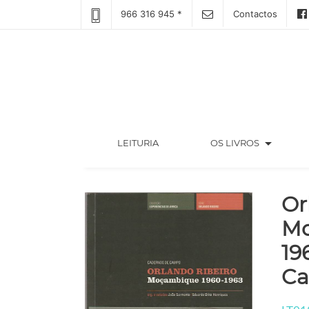
966 316 945 *
Contactos
arrow_drop_down
(CURRENT)
LEITURIA
OS LIVROS
Or
Mo
19
Ca