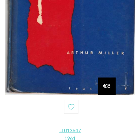
€8
LT013647
1961