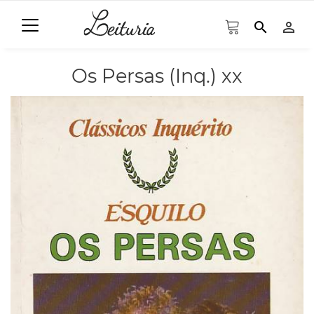
search
person_outline
Os Persas (Inq.) xx