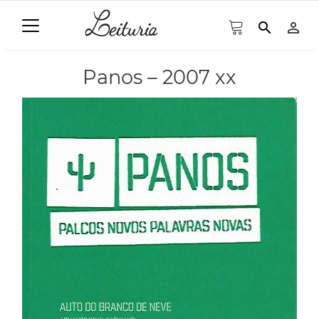
search
person_outline
Panos – 2007 xx