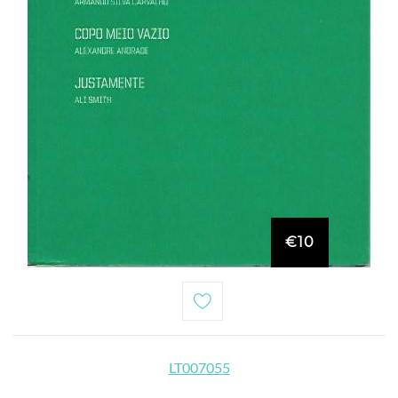
€10
LT007055