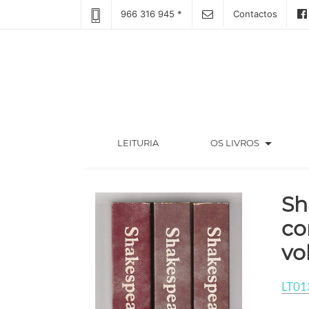
966 316 945 *
Contactos
arrow_drop_down
(CURRENT)
LEITURIA
OS LIVROS
Sh
co
vo
LT01