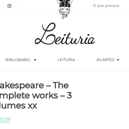
arrow_drop_down
arrow_drop_down
BIBLOBABEL
LEITURIA
AS ARTES
akespeare – The
mplete works – 3
lumes xx
3139