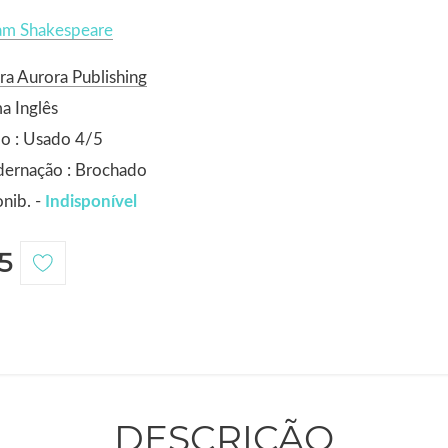
iam Shakespeare
ra Aurora Publishing
a Inglês
o : Usado 4/5
dernação : Brochado
nib. -
Indisponível
5
DESCRIÇÃO