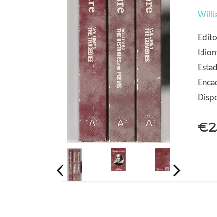
Will
Edito
Idiom
Estad
Enca
Dispo
€2