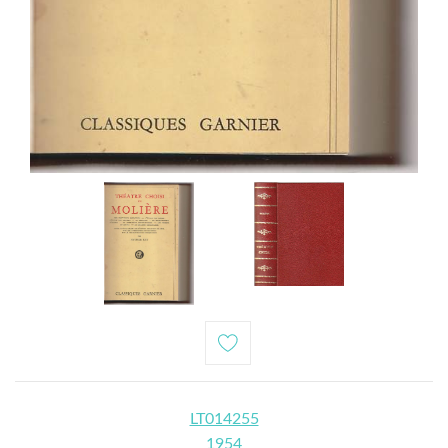
LT014255
1954