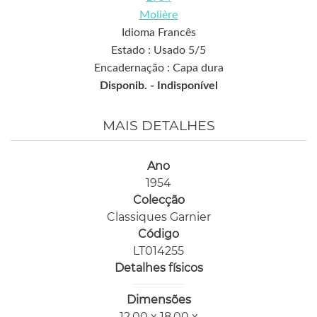
Molière
Idioma Francês
Estado : Usado 5/5
Encadernação : Capa dura
Disponib. -
Indisponível
MAIS DETALHES
Ano
1954
Colecção
Classiques Garnier
Código
LT014255
Detalhes físicos
Dimensões
12,00 x 18,00 x