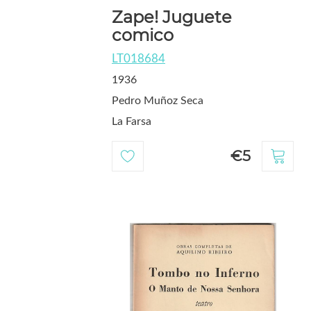
Zape! Juguete
comico
LT018684
1936
Pedro Muñoz Seca
La Farsa
€5