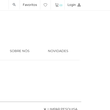
Favoritos
Login
person_outline
search
(0)
SOBRE NÓS
NOVIDADES
LIMPAR PESQUISA
clear