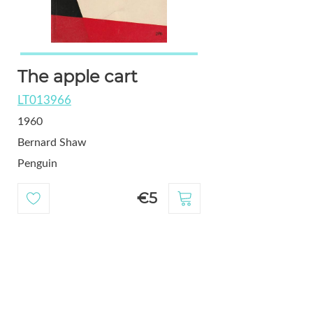
The apple cart
LT013966
1960
Bernard Shaw
Penguin
€5