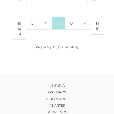
In
3
4
5
6
7
Fi
íc
m
io
Página 5 / 11 (132 registos)
LEITURIA
OS LIVROS
BIBLOBABEL
AS ARTES
SOBRE NÓS