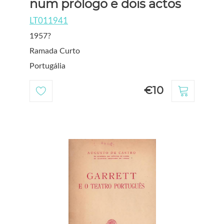
num prólogo e dois actos
LT011941
1957?
Ramada Curto
Portugália
€10