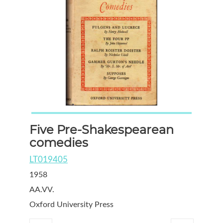
Five Pre-Shakespearean
comedies
LT019405
1958
AA.VV.
Oxford University Press