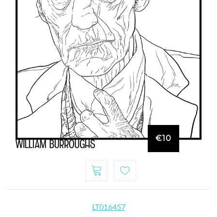
€10
LT016457