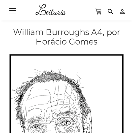
search
person_outline
William Burroughs A4, por
Horácio Gomes