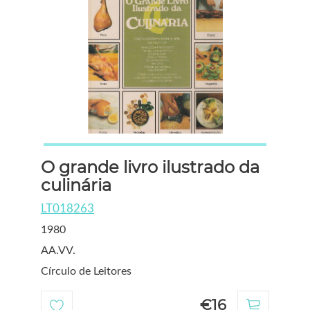
O grande livro ilustrado da
culinária
LT018263
1980
AA.VV.
Círculo de Leitores
€16