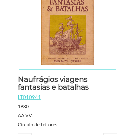
Naufrágios viagens
fantasias e batalhas
LT010941
1980
AA.VV.
Círculo de Leitores