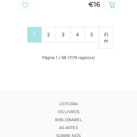
€16
1
2
3
4
5
Fi
m
Página 1 / 98 (1174 registos)
LEITURIA
OS LIVROS
BIBLOBABEL
AS ARTES
SOBRE NÓS