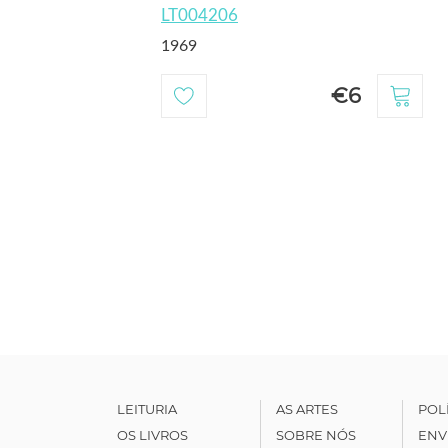
LT004206
1969
€6
LEITURIA
AS ARTES
POL
OS LIVROS
SOBRE NÓS
ENV