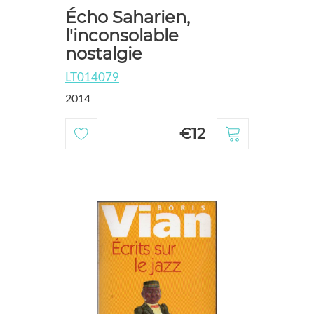
Écho Saharien,
l'inconsolable
nostalgie
LT014079
2014
€12