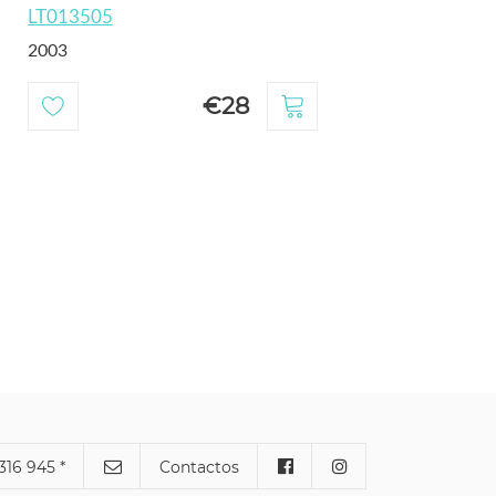
LT013505
2003
€28
316 945 *
Contactos