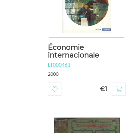
Économie
internacionale
LT000461
2000
€1