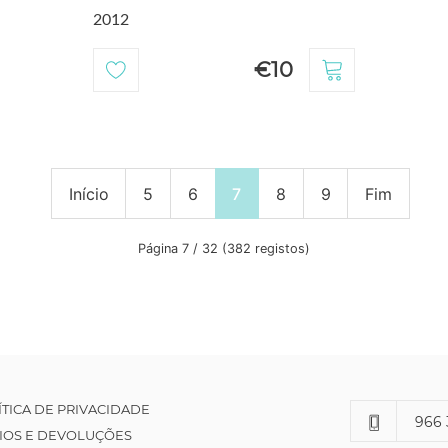
2012
€10
Início
5
6
7
8
9
Fim
Página 7 / 32 (382 registos)
ÍTICA DE PRIVACIDADE
966 
IOS E DEVOLUÇÕES