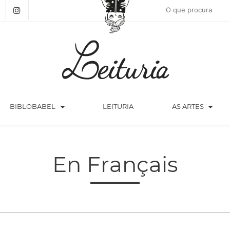
arrow_drop_down
arrow_drop_down
BIBLOBABEL
LEITURIA
AS ARTES
En Français