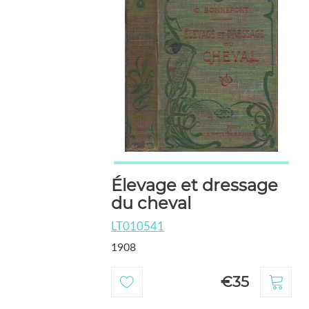
Élevage et dressage
du cheval
LT010541
1908
€35