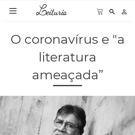
search
person_outline
O coronavírus e "a
literatura
ameaçada”