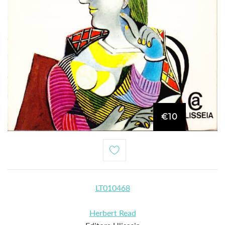
€10
LT010468
Herbert Read