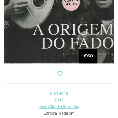
€60
LT014443
2011
José Alberto Sardinha
Editora Tradisom