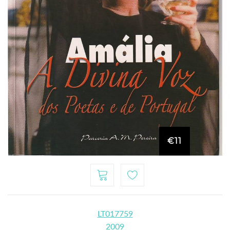
€11
LT017759
2009