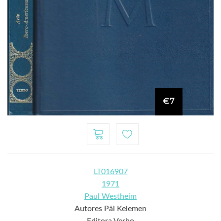
€7
LT016907
1971
Paul Westheim
Autores Pál Kelemen
Editora Verbo