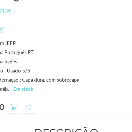
7139
V.
ra IEFP
ma Português PT
a Inglês
o : Usado 5/5
ernação : Capa dura, com sobrecapa
nib. -
Em stock
0