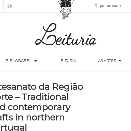
arrow_drop_down
arrow_drop_down
BIBLOBABEL
LEITURIA
AS ARTES
tesanato da Região
rte – Traditional
d contemporary
afts in northern
rtugal