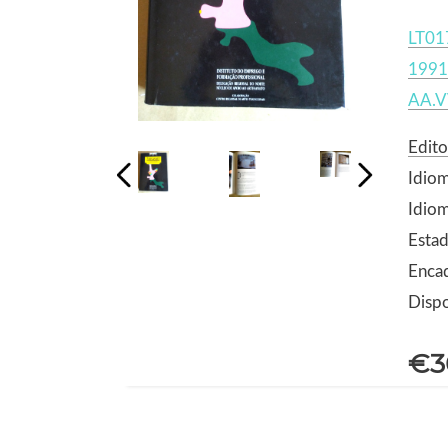
LT01
1991
AA.V
Edito
Idio
Idiom
Estad
Encad
Dispo
€3