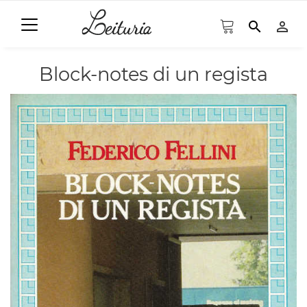
search
person_outline
Block-notes di un regista