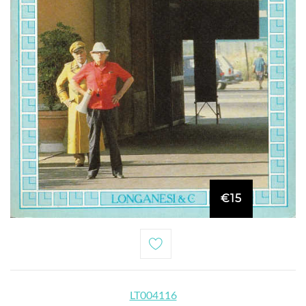
€15
LT004116