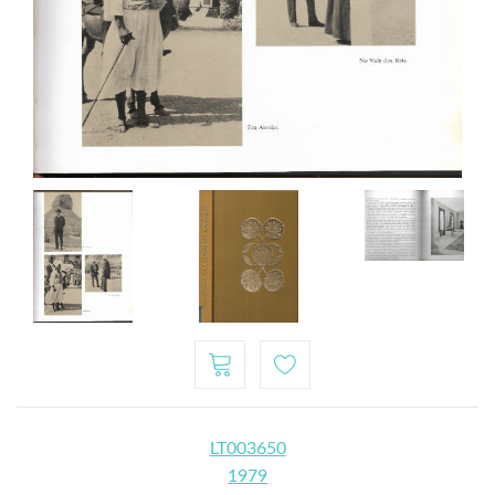
LT003650
1979