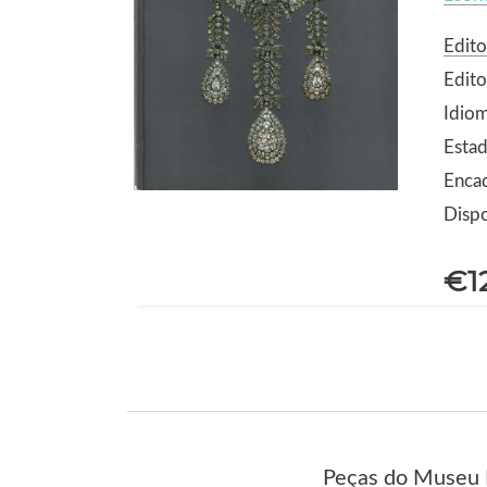
Edit
Edito
Idio
Estad
Enca
Dispo
€1
Peças do Museu N