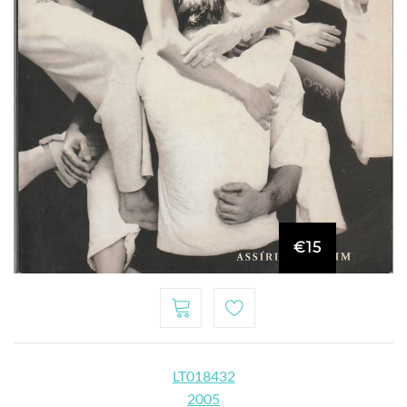
€15
LT018432
2005