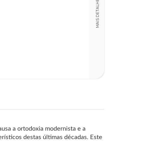
MAIS DETALHES
Detalhes físico
Dimensões
13,00 x 21,00 x
Nº Páginas
258
ausa a ortodoxia modernista e a
erísticos destas últimas décadas. Este