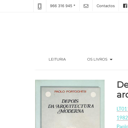
966 316 945 *
Contactos
arrow_drop_down
(CURRENT)
LEITURIA
OS LIVROS
De
ar
LT01
1982
Paolo