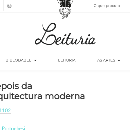
arrow_drop_down
arrow_drop_down
BIBLOBABEL
LEITURIA
AS ARTES
pois da
quitectura moderna
1102
 Portoghesi