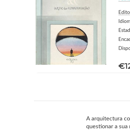
Edito
Idio
Estad
Enca
Dispo
€1
A arquitectura c
questionar a sua 