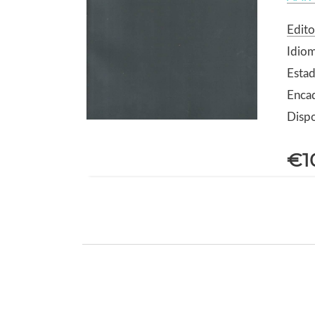
Edito
Idio
Estad
Enca
Dispo
€1