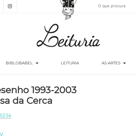
arrow_drop_down
arrow_drop_down
BIBLOBABEL
LEITURIA
AS ARTES
senho 1993-2003
sa da Cerca
8236
V.