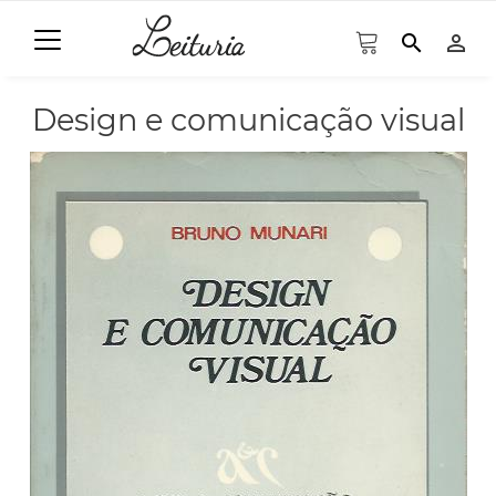
search
person_outline
Design e comunicação visual