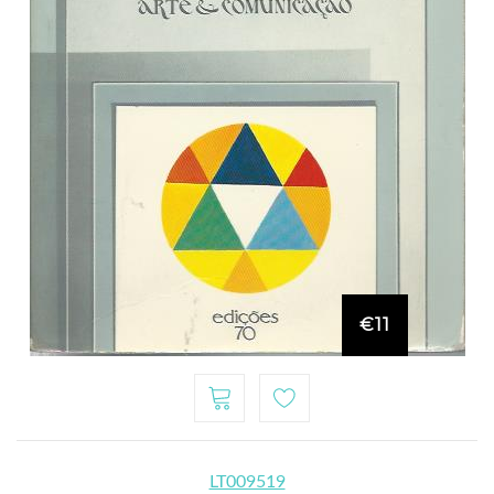
€11
LT009519