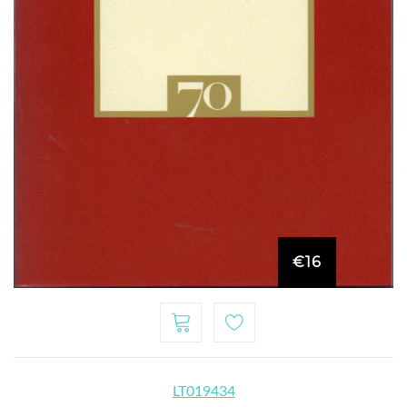
€16
LT019434