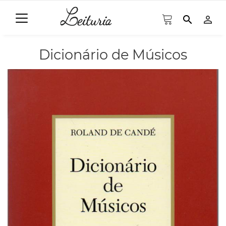
search
person_outline
Dicionário de Músicos