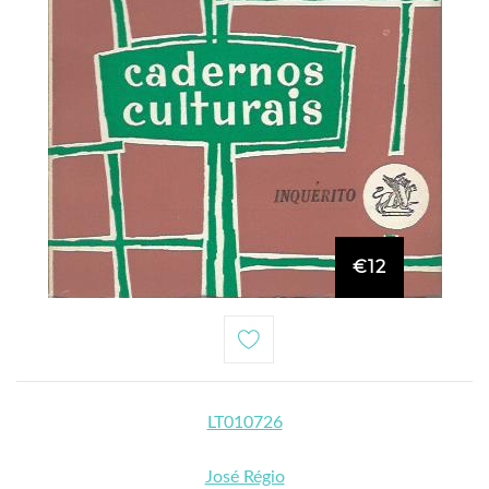
€12
LT010726
José Régio