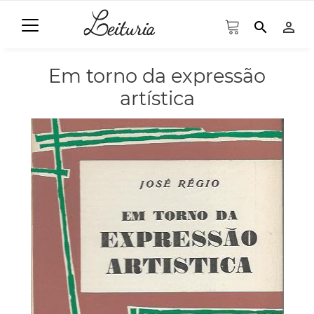
search
person_outline
Em torno da expressão
artística