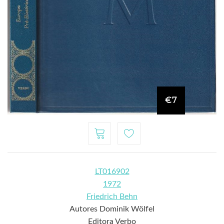
€7
LT016902
1972
Friedrich Behn
Autores Dominik Wölfel
Editora Verbo