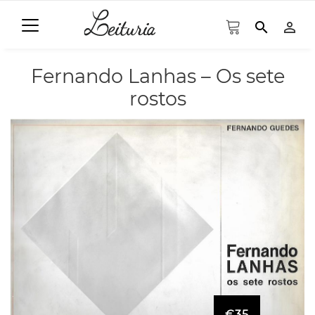
search
person_outline
Fernando Lanhas – Os sete
rostos
€35