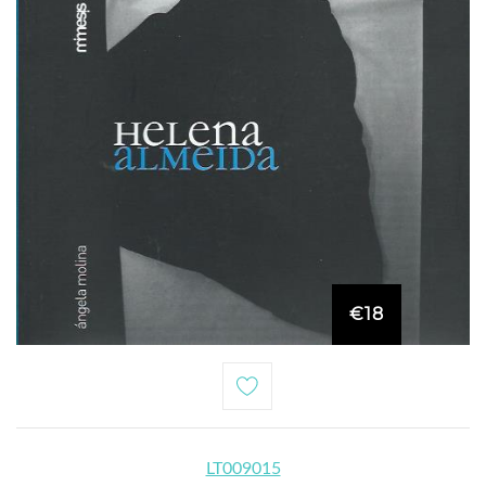
€18
LT009015