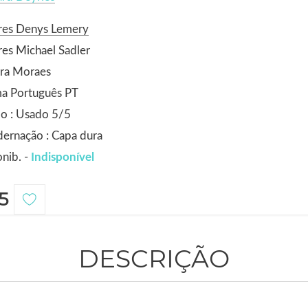
res Denys Lemery
es Michael Sadler
ora Moraes
ma Português PT
o : Usado 5/5
ernação : Capa dura
nib. -
Indisponível
5
DESCRIÇÃO