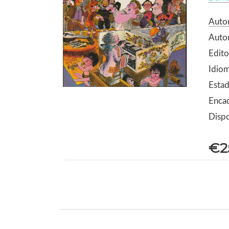
Auto
Autor
Edit
Idio
Estad
Encad
Dispo
€2