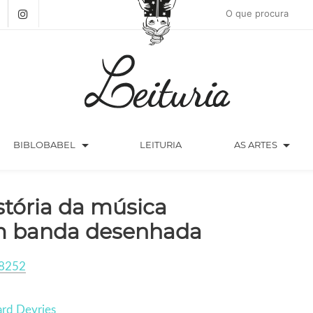
arrow_drop_down
arrow_drop_down
BIBLOBABEL
LEITURIA
AS ARTES
stória da música
 banda desenhada
8252
rd Deyries