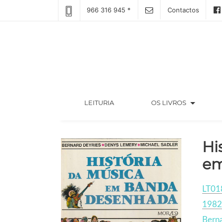
966 316 945 *
Contactos
arrow_drop_down
(CURRENT)
LEITURIA
OS LIVROS
Hi
em
LT01
1982
Berna