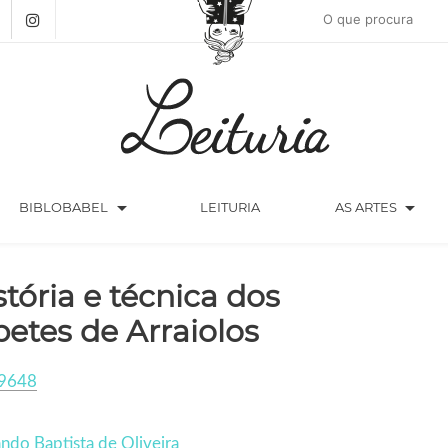
arrow_drop_down
arrow_drop_down
BIBLOBABEL
LEITURIA
AS ARTES
stória e técnica dos
petes de Arraiolos
9648
ndo Baptista de Oliveira