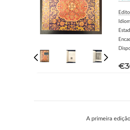
Edito
Idio
Estad
Enca
Dispo
€3
A primeira edição