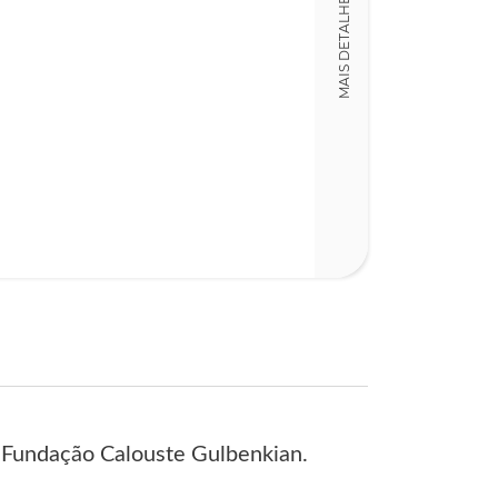
MAIS DETALHES
Detalhes físico
Nº Páginas
417
la Fundação Calouste Gulbenkian.