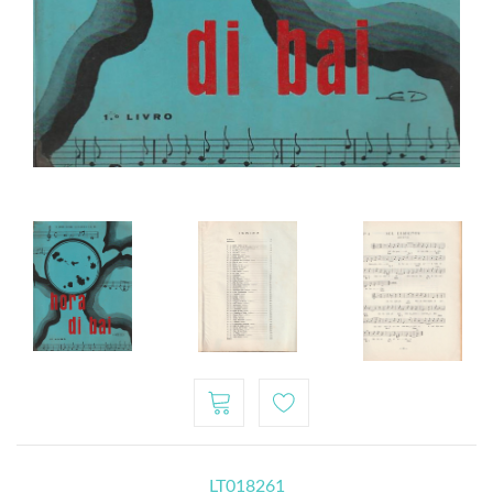
LT018261