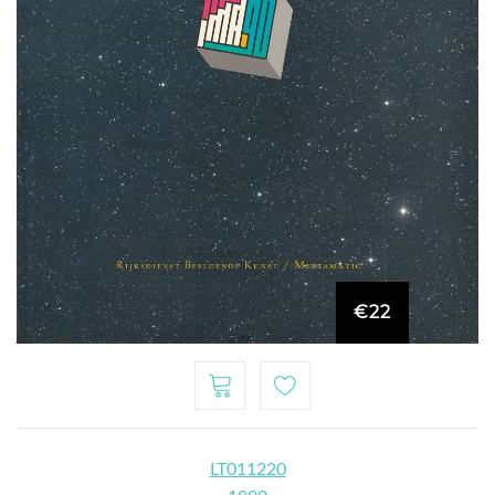
€22
LT011220