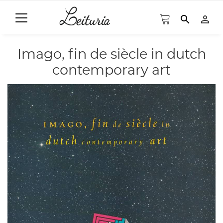
search
person_outline
Imago, fin de siècle in dutch
contemporary art