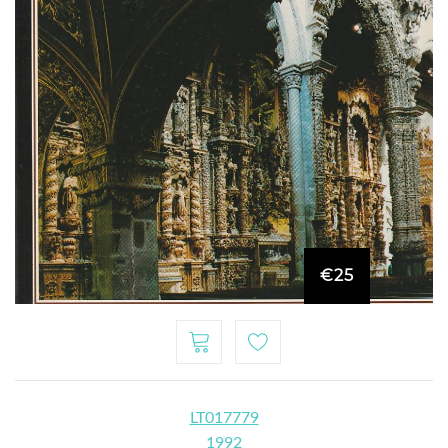
€25
LT017779
1992