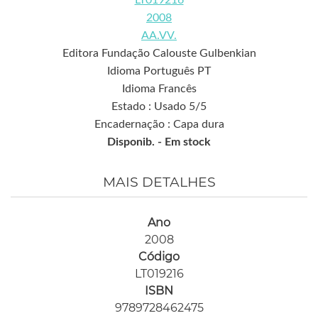
LT019216
2008
AA.VV.
Editora Fundação Calouste Gulbenkian
Idioma Português PT
Idioma Francês
Estado : Usado 5/5
Encadernação : Capa dura
Disponib. -
Em stock
MAIS DETALHES
Ano
2008
Código
LT019216
ISBN
9789728462475