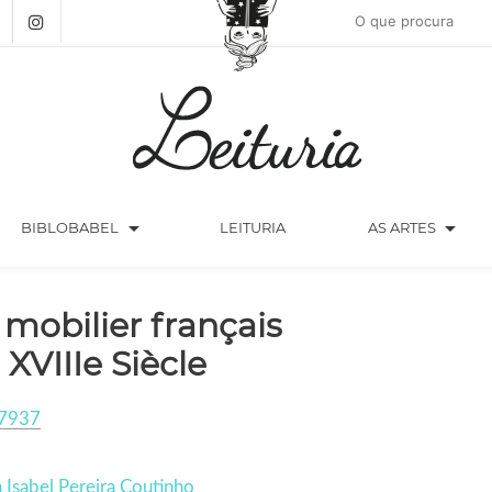
arrow_drop_down
arrow_drop_down
BIBLOBABEL
LEITURIA
AS ARTES
 mobilier français
 XVIIIe Siècle
7937
 Isabel Pereira Coutinho