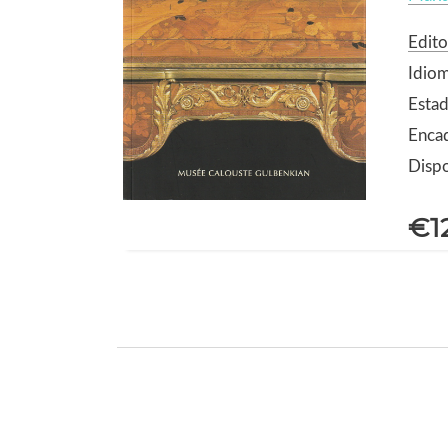
Edito
Idiom
Estad
Enca
Dispo
€1