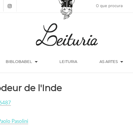
arrow_drop_down
arrow_drop_down
BIBLOBABEL
LEITURIA
AS ARTES
odeur de l'Inde
6487
Paolo Pasolini