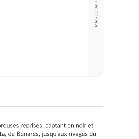
MAIS DETALHES
20,00 x 27,00 x
Nº Páginas
159
euses reprises, captant en noir et
tta, de Bénares, jusqu’aux rivages du