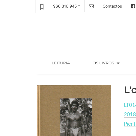
966 316 945 *
Contactos
arrow_drop_down
(CURRENT)
LEITURIA
OS LIVROS
L'
LT01
2018
Pier 