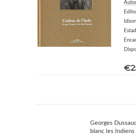
Auto
Edito
Idiom
Estad
Encad
Dispo
€2
Georges Dussaud,
blanc les Indiens