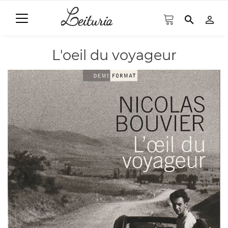
search
person_outline
L'oeil du voyageur