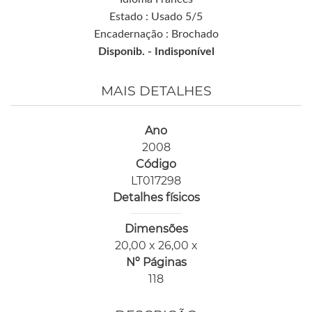
Estado : Usado 5/5
Encadernação : Brochado
Disponib. -
Indisponível
MAIS DETALHES
Ano
2008
Código
LT017298
Detalhes físicos
Dimensões
20,00 x 26,00 x
Nº Páginas
118