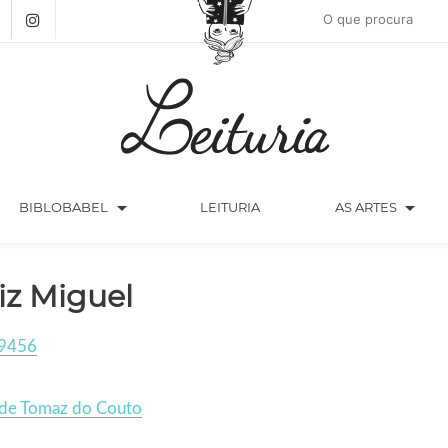
arrow_drop_down
arrow_drop_down
BIBLOBABEL
LEITURIA
AS ARTES
iz Miguel
9456
lde Tomaz do Couto