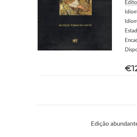
Edito
Idio
Idiom
Estad
Encad
Dispo
€1
Edição abundante