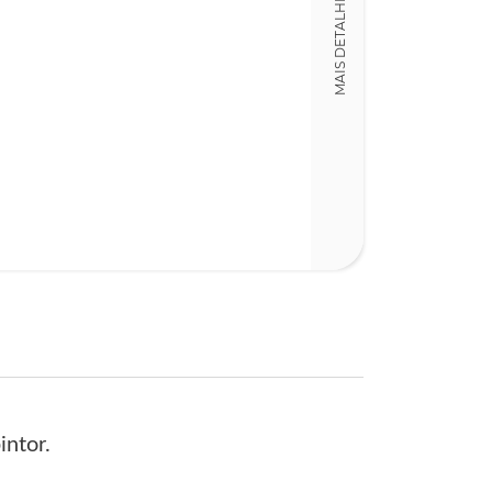
MAIS DETALHES
Detalhes físico
Dimensões
24,00 x 31,00 x
Nº Páginas
86
ntor.