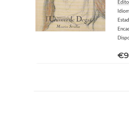
Edito
Idiom
Estad
Enca
Dispo
€9