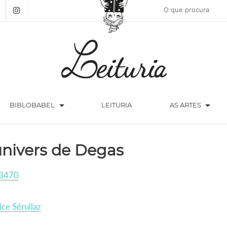
arrow_drop_down
arrow_drop_down
BIBLOBABEL
LEITURIA
AS ARTES
univers de Degas
3470
ce Sérullaz