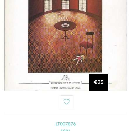
€25
LT007876