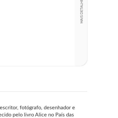
MAIS DETALHES
Mário Avelar
Código
LT008830
Detalhes físico
Nº Páginas
138
escritor, fotógrafo, desenhador e
ido pelo livro Alice no País das