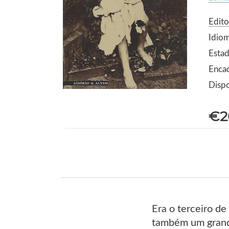
Edito
Idio
Esta
Enca
Dispo
€2
Era o terceiro de
também um grande