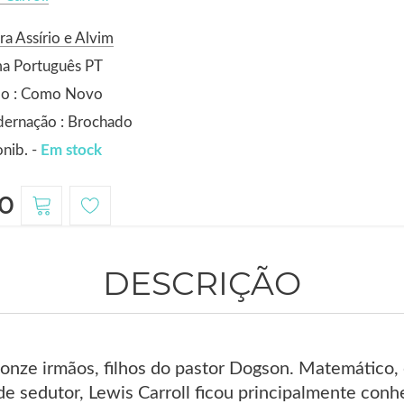
ra Assírio e Alvim
ma Português PT
do : Como Novo
dernação : Brochado
nib. -
Em stock
0
DESCRIÇÃO
 onze irmãos, filhos do pastor Dogson. Matemático, 
 sedutor, Lewis Carroll ficou principalmente conhec