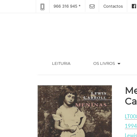
966 316 945 *
Contactos
arrow_drop_down
(CURRENT)
LEITURIA
OS LIVROS
Me
Ca
LT00
1994
Lewis