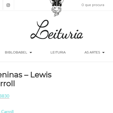
arrow_drop_down
arrow_drop_down
BIBLOBABEL
LEITURIA
AS ARTES
ninas – Lewis
rroll
8830
 Carroll