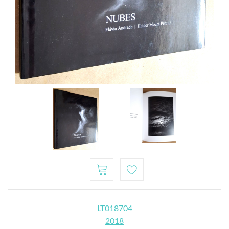
LT018704
2018