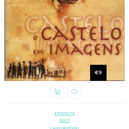
€9
LT019273
2012
Lauro António