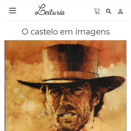
search
person_outline
O castelo em imagens