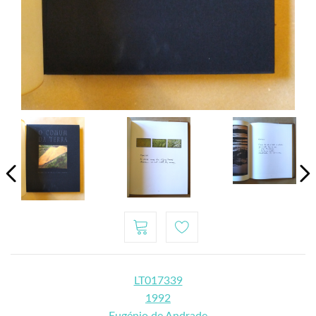
LT017339
1992