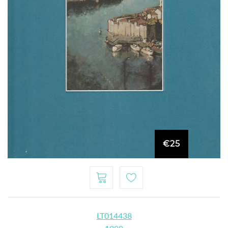
€25
LT014438