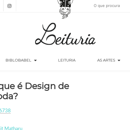
arrow_drop_down
arrow_drop_down
BIBLOBABEL
LEITURIA
AS ARTES
que é Design de
oda?
6738
it Matharu