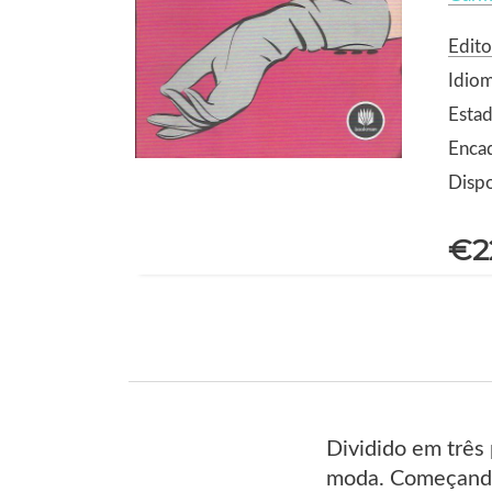
Edit
Idiom
Estad
Encad
Dispo
€2
Dividido em três
moda. Começando