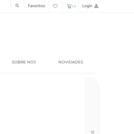
Favoritos
Login
person_outline
search
(0)
SOBRE NÓS
NOVIDADES
Código
LT006738